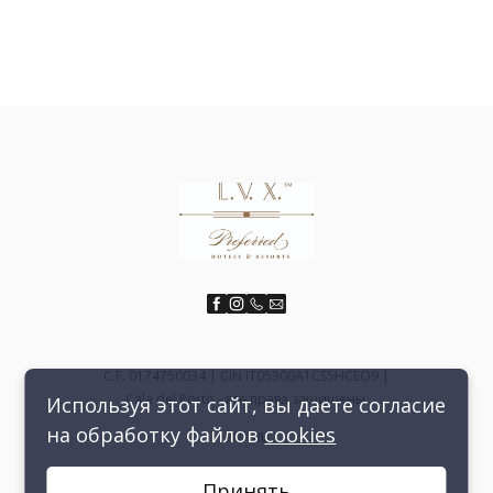
C.F. 0174750034 | CIN IT05300A1CS5HCEO9 |
Cala del Porto - все права защищены.
Используя этот сайт, вы даете согласие
на обработку файлов
cookies
EN
IT
RU
Принять